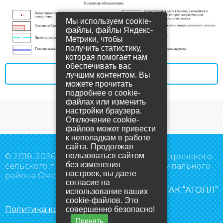
Мы используем cookie-
файлы, файлы Яндекс-
Метрики, чтобы
получить статистику,
которая помогает нам
обеспечивать вас
Все объявления
лучшим контентом. Вы
можете прочитать
подробнее о cookie-
файлах или изменить
настройки браузера.
Отключение cookie-
файлов может привести
к неполадкам в работе
сайта. Продолжая
пользоваться сайтом
© 2018-2026 Администрация Усть-Заостровского
без изменения
сельского поселения Омского муниципального
настроек, вы даете
района Омской области
согласие на
Создание сайта
– “АК “АТОЛЛ”
использование ваших
cookie-файлов. Это
Политика конфиденциальности
совершенно безопасно!
Принять