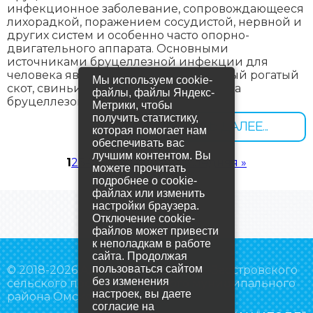
инфекционное заболевание, сопровождающееся
лихорадкой, поражением сосудистой, нервной и
других систем и особенно часто опорно-
двигательного аппарата. Основными
источниками бруцеллезной инфекции для
человека являются овцы, козы, крупный рогатый
Мы используем cookie-
скот, свиньи. Пути заражения человека
файлы, файлы Яндекс-
бруцеллезом разнообразны.
Метрики, чтобы
получить статистику,
ЧИТАТЬ ДАЛЕЕ...
которая помогает нам
обеспечивать вас
лучшим контентом. Вы
Страницы
1
2
3
4
5
следующая ›
последняя »
можете прочитать
подробнее о cookie-
файлах или изменить
настройки браузера.
Отключение cookie-
файлов может привести
к неполадкам в работе
сайта. Продолжая
пользоваться сайтом
© 2018-2026 Администрация Усть-Заостровского
без изменения
сельского поселения Омского муниципального
настроек, вы даете
района Омской области
согласие на