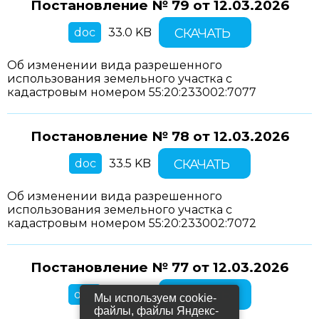
Постановление № 79 от
12.03.2026
doc
33.0 KB
СКАЧАТЬ
Об изменении вида разрешенного
использования земельного участка с
кадастровым номером 55:20:233002:7077
Постановление № 78 от
12.03.2026
doc
33.5 KB
СКАЧАТЬ
Об изменении вида разрешенного
использования земельного участка с
кадастровым номером 55:20:233002:7072
Постановление № 77 от
12.03.2026
doc
33.0 KB
СКАЧАТЬ
Мы используем cookie-
файлы, файлы Яндекс-