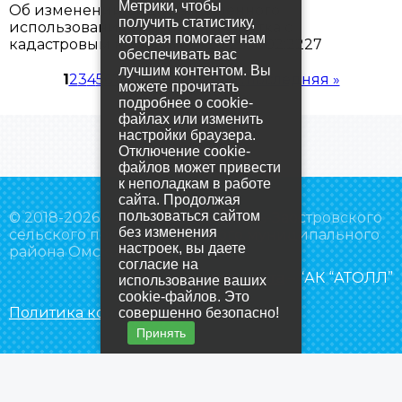
Метрики, чтобы
Об изменении вида разрешенного
получить статистику,
использования земельного участка с
которая помогает нам
кадастровым номером 55:20:233002:2227
обеспечивать вас
лучшим контентом. Вы
Страницы
1
2
3
4
5
6
7
8
9
…
следующая ›
последняя »
можете прочитать
подробнее о cookie-
файлах или изменить
настройки браузера.
Отключение cookie-
файлов может привести
к неполадкам в работе
сайта. Продолжая
пользоваться сайтом
© 2018-2026 Администрация Усть-Заостровского
без изменения
сельского поселения Омского муниципального
настроек, вы даете
района Омской области
согласие на
Создание сайта
– “АК “АТОЛЛ”
использование ваших
cookie-файлов. Это
Политика конфиденциальности
совершенно безопасно!
Принять