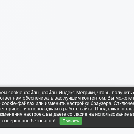
ем cookie-файлы, файлы Яндекс-Метрики, чтобы получить с
огает нам обеспечивать вас лучшим контентом. Вы можете 
 cookie-файлах или изменить настройки браузера. Отключен
ого сельского поселения Омского муниципального 
т привести к неполадкам в работе сайта. Продолжая поль
изменения настроек, вы даете согласие на использование в
о совершенно безопасно!
Принять