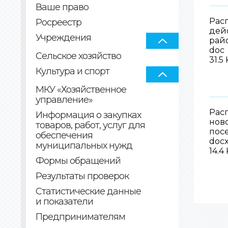
Ваше право
Рас
Росреестр
дей
Учреждения
рай
doc
Сельское хозяйство
31.5
Культура и спорт
МКУ «Хозяйственное
управление»
Рас
Информация о закупках
ново
товаров, работ, услуг для
пос
обеспечения
doc
муниципальных нужд
14.4
Формы обращений
Результаты проверок
Статистические данные
и показатели
Предпринимателям