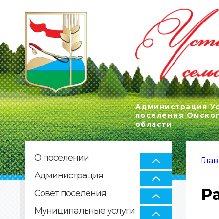
Администрация Ус
поселения Омско
области
О поселении
Глав
ВЫ
Администрация
Р
Совет поселения
Муниципальные услуги