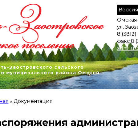
Версия
Омская 
ул. Заоз
8 (3812)
факс 8 (
adm_ust
ть-Заостровского сельского
го муниципального района Омской
ная
»
Документация
 ЗДЕСЬ
аспоряжения администра