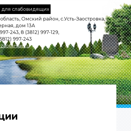
 для слабовидящих
область, Омский район, с.Усть-Заостровка,
ерная, дом 13А
 997-243, 8 (3812) 997-129,
3812) 997-243
zao@mail.ru
ции