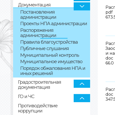
Документация
Расп
Постановления
pdf
администрации
673.
Проекты НПА администрации
Распоряжения
администрации
Правила благоустройства
Рас
Публичные слушания
Зао
и н
Муниципальный контроль
doc
Муниципальное имущество
66.0
Порядок обжалования НПА и
иных решений
Градостроительная
документация
Рас
doc
ГО и ЧС
347.
Противодействие
коррупции