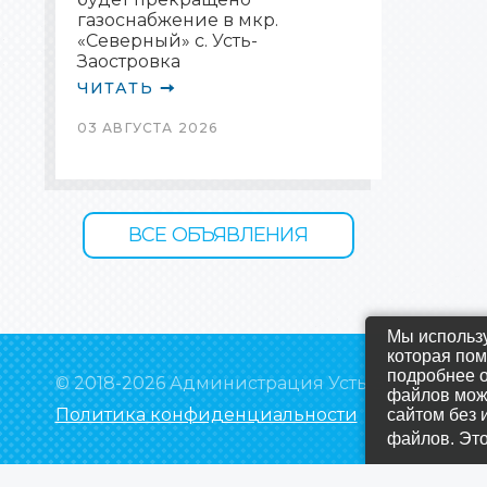
газоснабжение в мкр.
«Северный» с. Усть-
Заостровка
ЧИТАТЬ
03 АВГУСТА 2026
ВСЕ ОБЪЯВЛЕНИЯ
Мы использу
которая пом
подробнее о
© 2018-2026 Администрация Усть-Заостровск
файлов може
Политика конфиденциальности
сайтом без 
файлов. Эт