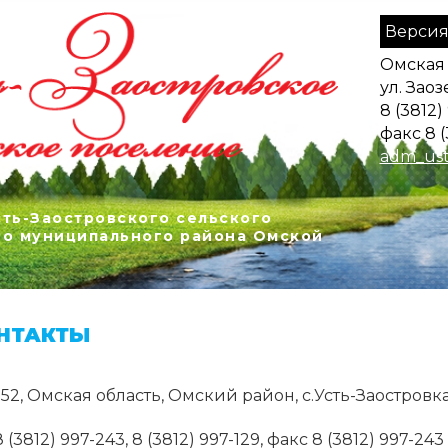
Версия
Омская 
ул. Заоз
8 (3812)
факс 8 (
adm_ust
ть-Заостровского сельского
го муниципального района Омской
НТАКТЫ
52, Омская область, Омский район, с.Усть-Заостровка,
8 (3812) 997-243, 8 (3812) 997-129, факс 8 (3812) 997-243