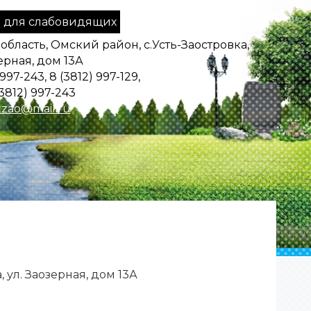
 для слабовидящих
область, Омский район, с.Усть-Заостровка,
ерная, дом 13А
 997-243, 8 (3812) 997-129,
3812) 997-243
zao@mail.ru
 ул. Заозерная, дом 13А