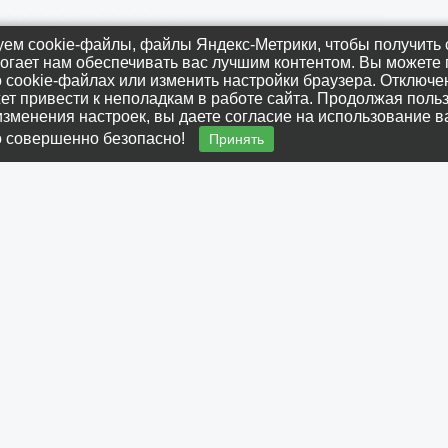
ем cookie-файлы, файлы Яндекс-Метрики, чтобы получить с
огает нам обеспечивать вас лучшим контентом. Вы можете 
 cookie-файлах или изменить настройки браузера. Отключен
ого сельского поселения Омского муниципального 
т привести к неполадкам в работе сайта. Продолжая поль
изменения настроек, вы даете согласие на использование в
о совершенно безопасно!
Принять