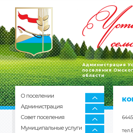
Администрация Ус
поселения Омско
области
О поселении
КО
Администрация
Совет поселения
6445
Муниципальные услуги
тел.