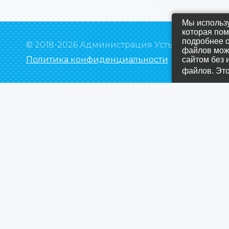
Мы использу
которая пом
подробнее о
© 2018-2026 Администрация Усть-Заостровск
файлов може
Политика конфиденциальности
сайтом без 
файлов. Эт