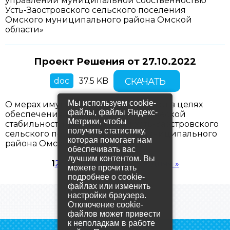
управлении муниципальной собственностью
Усть-Заостровского сельского поселения
Омского муниципального района Омской
области»
Проект Решения от
27.10.2022
doc
37.5 KB
СКАЧАТЬ
Мы используем cookie-
О мерах имущественной поддержки в целях
файлы, файлы Яндекс-
обеспечения социально-экономической
Метрики, чтобы
стабильности на территории Усть-Заостровского
получить статистику,
сельского поселения Омского муниципального
которая помогает нам
района Омской области
обеспечивать вас
лучшим контентом. Вы
Страницы
1
2
3
4
следующая ›
последняя »
можете прочитать
подробнее о cookie-
файлах или изменить
настройки браузера.
Отключение cookie-
файлов может привести
к неполадкам в работе