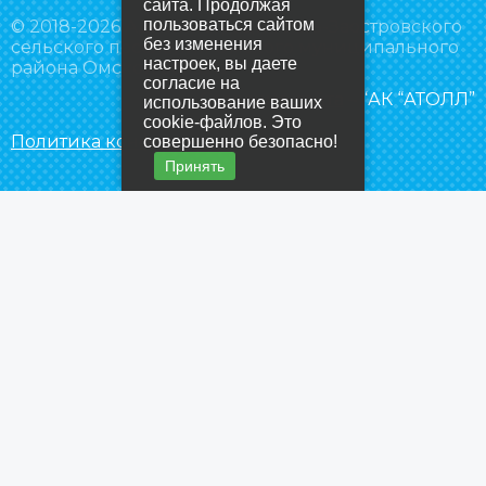
сайта. Продолжая
пользоваться сайтом
© 2018-2026 Администрация Усть-Заостровского
без изменения
сельского поселения Омского муниципального
настроек, вы даете
района Омской области
согласие на
Создание сайта
– “АК “АТОЛЛ”
использование ваших
cookie-файлов. Это
Политика конфиденциальности
совершенно безопасно!
Принять