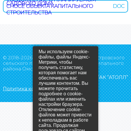
САДОВОГО ДОМА
СНОСЕ ОБЪЕКТА КАПИТАЛЬНОГО
DOC
СТРОИТЕЛЬСТВА
Мы используем cookie-
файлы, файлы Яндекс-
© 2018-2026 Администрация Усть-Заостровского
Метрики, чтобы
сельского поселения Омского муниципального
получить статистику,
района Омской области
которая помогает нам
Создание сайта
– “АК “АТОЛЛ”
обеспечивать вас
лучшим контентом. Вы
Политика конфиденциальности
можете прочитать
подробнее о cookie-
файлах или изменить
настройки браузера.
Отключение cookie-
файлов может привести
к неполадкам в работе
сайта. Продолжая
пользоваться сайтом