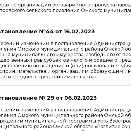
рах по организации безаварийного пропуска павод
стровского сельского поселения Омского муниципа
становление №44 от
16.02.2023
несении изменений в постановление Администрации
еления Омского муниципального района Омской обла
ечня муниципального имущества, свободного от пра
щественных прав субъектов малого и среднего пре
доставлению во владение и (или) пользование субъ
дпринимательства и организациям, образующим ин
ого и среднего предпринимательства»
тановление № 29 от
06.02.2023
несении изменений в постановление Администрации
ления Омского муниципального района Омской облас
ерждении муниципальной программы Усть-Заостров
иципального района Омской области «Развитие соц