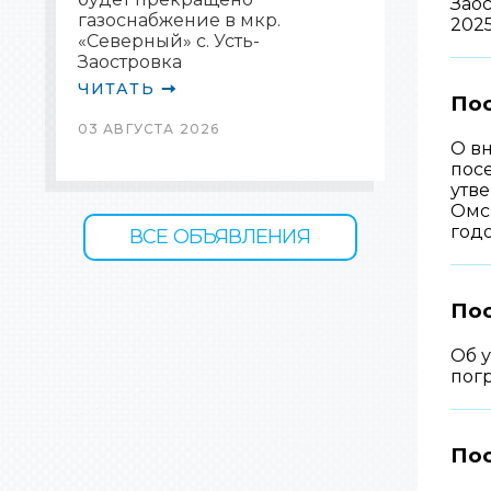
Зао
газоснабжение в мкр.
202
«Северный» с. Усть-
Заостровка
ЧИТАТЬ
Пос
03 АВГУСТА 2026
О в
посе
утв
Омс
год
ВСЕ ОБЪЯВЛЕНИЯ
Пос
Об 
пог
Пос