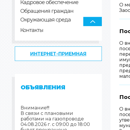
Кадровое обеспечение
О ме
Зао
Обращения граждан
Окружающая среда
Контакты
По
О в
пос
ИНТЕРНЕТ-ПРИЕМНАЯ
пер
иму
пре
пре
мал
ОБЪЯВЛЕНИЯ
Пос
Внимание!!!
О в
В связи с плановыми
посе
работами на газопроводе
утв
04.08.2026 г. с 09:00 до 18:00
мун
будет прекращено