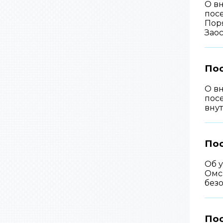
О в
пос
Пор
Зао
Пос
О в
пос
вну
Пос
Об 
Омс
безо
Пос