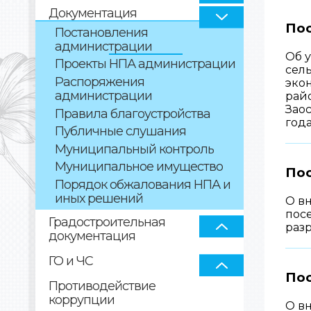
Документация
Пос
Постановления
администрации
Об 
Проекты НПА администрации
сел
Распоряжения
эко
администрации
рай
Заос
Правила благоустройства
год
Публичные слушания
Муниципальный контроль
Муниципальное имущество
По
Порядок обжалования НПА и
иных решений
О в
пос
Градостроительная
раз
документация
ГО и ЧС
Пос
Противодействие
коррупции
О в