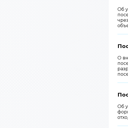
Об 
пос
чре
объе
Пос
О в
посе
раз
пос
Пос
Об 
фор
отх