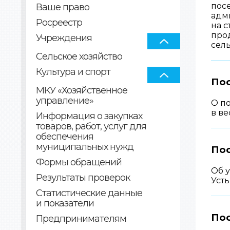
пос
Ваше право
адм
Росреестр
на с
про
Учреждения
сел
Сельское хозяйство
Культура и спорт
По
МКУ «Хозяйственное
управление»
О п
в ве
Информация о закупках
товаров, работ, услуг для
обеспечения
муниципальных нужд
Пос
Формы обращений
Об 
Результаты проверок
Уст
Статистические данные
и показатели
По
Предпринимателям