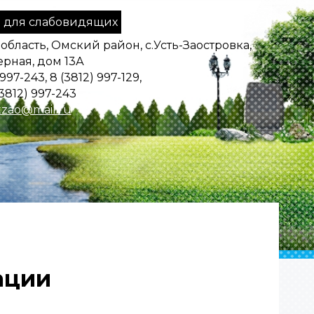
 для слабовидящих
область, Омский район, с.Усть-Заостровка,
ерная, дом 13А
 997-243, 8 (3812) 997-129,
3812) 997-243
zao@mail.ru
ации