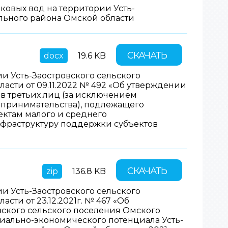
ковых вод на территории Усть-
льного района Омской области
СКАЧАТЬ
docx
19.6 KB
 Усть-Заостровского сельского
сти от 09.11.2022 № 492 «Об утверждении
в третьих лиц (за исключением
дпринимательства), подлежащего
ектам малого и среднего
фраструктуру поддержки субъектов
СКАЧАТЬ
zip
136.8 KB
 Усть-Заостровского сельского
ти от 23.12.2021г. № 467 «Об
ского сельского поселения Омского
иально-экономического потенциала Усть-