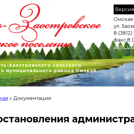
Версия
Омская 
ул. Заоз
8 (3812)
факс 8 (
adm_ust
ть-Заостровского сельского
го муниципального района Омской
ная
»
Документация
 ЗДЕСЬ
остановления администр