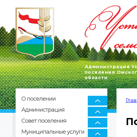
Администрация Ус
поселения Омско
области
О поселении
Глав
ВЫ
Администрация
П
Совет поселения
Муниципальные услуги