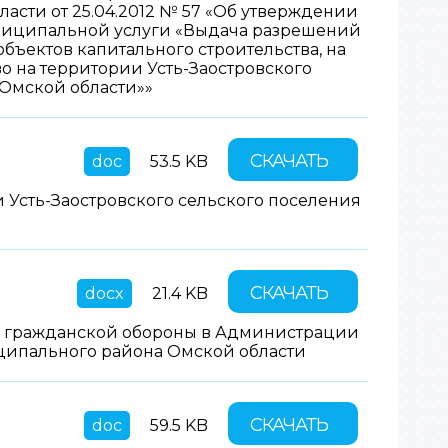
сти от 25.04.2012 № 57 «Об утверждении
ниципальной услуги «Выдача разрешений
бъектов капитального строительства, на
о на территории Усть-Заостровского
Омской области»»
СКАЧАТЬ
doc
53.5 KB
 Усть-Заостровского сельского поселения
СКАЧАТЬ
docx
21.4 KB
и гражданской обороны в Администрации
иципального района Омской области
СКАЧАТЬ
doc
59.5 KB