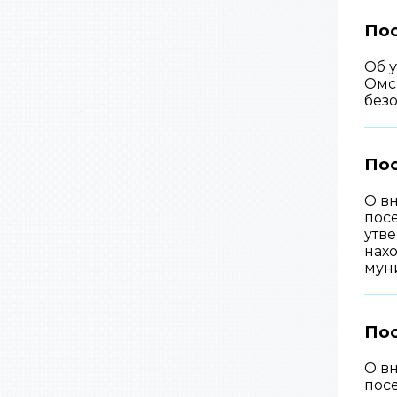
Пос
Об 
Омс
безо
Пос
О в
посе
утв
нах
мун
Пос
О в
посе