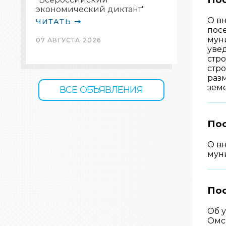
экономический диктант"
О в
ЧИТАТЬ
пос
муни
07 АВГУСТА 2026
уве
стр
стр
раз
зем
ВСЕ ОБЪЯВЛЕНИЯ
Пос
О в
мун
Пос
Об 
Омс