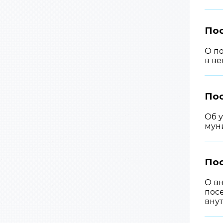
Пос
О п
в ве
Пос
Об 
муни
По
О в
пос
вну