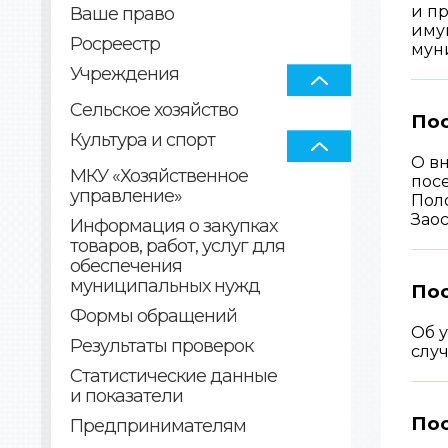
и п
Ваше право
имущ
Росреестр
мун
Учреждения
Сельское хозяйство
Пос
Культура и спорт
О в
МКУ «Хозяйственное
пос
управление»
Пол
Зао
Информация о закупках
товаров, работ, услуг для
обеспечения
муниципальных нужд
Пос
Формы обращений
Об 
Результаты проверок
слу
Статистические данные
и показатели
Пос
Предпринимателям