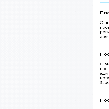
По
О в
пос
рег
явл
Пос
О в
пос
адм
нот
Заос
Пос