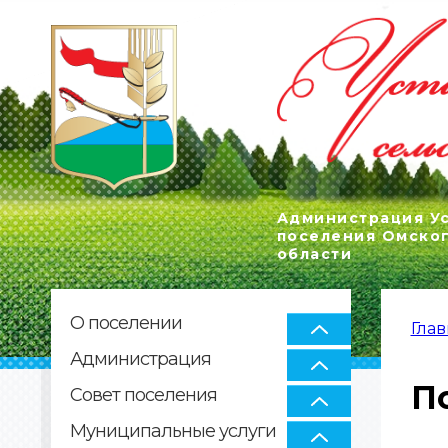
Администрация Ус
поселения Омско
области
О поселении
Глав
ВЫ
Администрация
П
Совет поселения
Муниципальные услуги