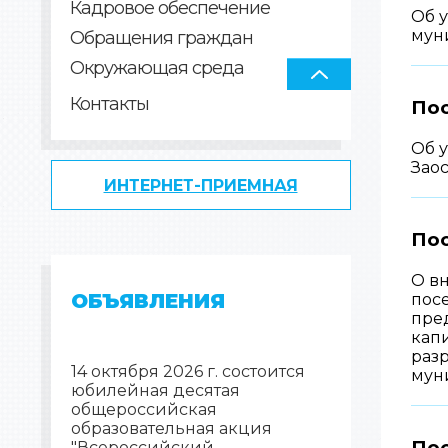
Кадровое обеспечение
Об 
муни
Обращения граждан
Окружающая среда
Контакты
Пос
Об 
Зао
ИНТЕРНЕТ-ПРИЕМНАЯ
Пос
О в
ОБЪЯВЛЕНИЯ
посе
пре
капи
разр
14 октября 2026 г. состоится
мун
юбилейная десятая
общероссийская
образовательная акция
Пос
"Всероссийский