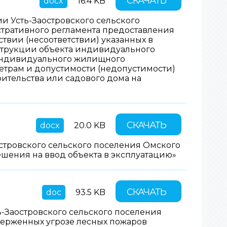
СКАЧАТЬ
docx
16.4 KB
 Усть-Заостровского сельского
стративного регламента предоставления
твии (несоответствии) указанных в
струкции объекта индивидуального
 индивидуального жилищного
етрам и допустимости (недопустимости)
тельства или садового дома на
СКАЧАТЬ
docx
20.0 KB
стровского сельского поселения Омского
шения на ввод объекта в эксплуатацию»
СКАЧАТЬ
doc
93.5 KB
-Заостровского сельского поселения
ерженных угрозе лесных пожаров