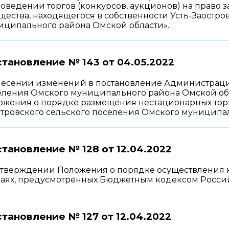
роведении торгов (конкурсов, аукционов) на право
ества, находящегося в собственности Усть-Заостро
иципального района Омской области».
тановление № 143 от
04.05.2022
несении изменений в постановление Администрации
еления Омского муниципального района Омской обла
ожения о порядке размещения нестационарных торг
стровского сельского поселения Омского муниципа
тановление № 128 от
12.04.2022
утверждении Положения о порядке осуществления к
чаях, предусмотренных Бюджетным кодексом Росс
тановление № 127 от
12.04.2022