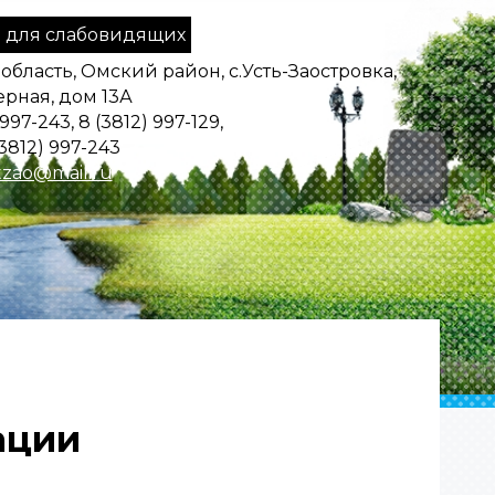
 для слабовидящих
область, Омский район, с.Усть-Заостровка,
ерная, дом 13А
 997-243, 8 (3812) 997-129,
3812) 997-243
zao@mail.ru
ации