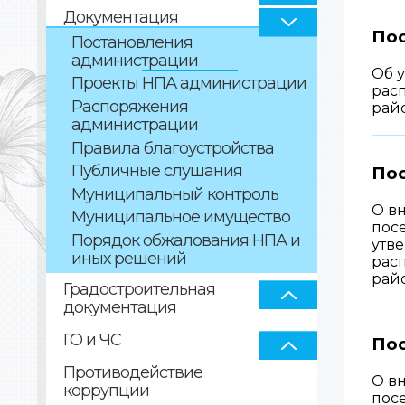
Документация
Пос
Постановления
администрации
Об 
Проекты НПА администрации
рас
Распоряжения
рай
администрации
Правила благоустройства
Публичные слушания
Пос
Муниципальный контроль
О в
Муниципальное имущество
посе
Порядок обжалования НПА и
утв
иных решений
рас
рай
Градостроительная
документация
ГО и ЧС
Пос
Противодействие
О в
коррупции
посе