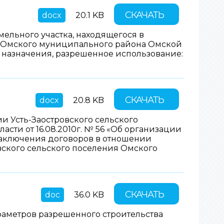
СКАЧАТЬ
docx
20.1 KB
ельного участка, находящегося в
ия Омского муниципального района Омской
о назначения, разрешенное использование:
СКАЧАТЬ
docx
20.8 KB
 Усть-Заостровского сельского
ти от 16.08.2010г. № 56 «Об организации
 заключения договоров в отношении
вского сельского поселения Омского
СКАЧАТЬ
doc
36.0 KB
раметров разрешенного строительства