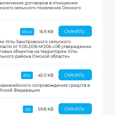
 заключения договоров в отношении
вского сельского поселения Омского
СКАЧАТЬ
docx
16.9 KB
 Усть-Заостровского сельского
сти от 11.05.2016 №206 «Об утверждении
овых объектов на территории Усть-
льного района Омской области»
СКАЧАТЬ
doc
45.0 KB
азначейского сопровождения средств в
ийской Федерации
СКАЧАТЬ
zip
59.8 KB