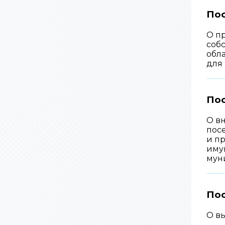
Пос
О пр
соб
обла
для
Пос
О в
посе
и п
имущ
мун
По
О в