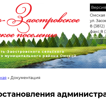
Версия
Омская 
ул. Заоз
8 (3812)
факс 8 (
adm_ust
ть-Заостровского сельского
го муниципального района Омской
ная
»
Документация
 ЗДЕСЬ
остановления администр