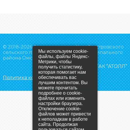
© 2018-2026 Администрация Усть-Заостровского
Мы используем cookie-
сельского поселения Омского муниципального
файлы, файлы Яндекс-
района Омской области
Метрики, чтобы
Создание сайта
– “АК “АТОЛЛ”
получить статистику,
которая помогает нам
Политика конфиденциальности
обеспечивать вас
лучшим контентом. Вы
можете прочитать
подробнее о cookie-
файлах или изменить
настройки браузера.
Отключение cookie-
файлов может привести
к неполадкам в работе
сайта. Продолжая
пользоваться сайтом