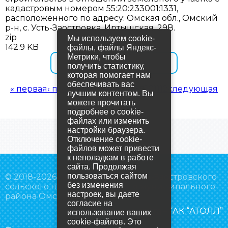
кадастровым номером 55:20:233001:1331,
расположенного по адресу: Омская обл., Омский
р-н, с. Усть-Заостровка, Иртышская, 29В.
zip
Мы используем cookie-
142.9 KB
файлы, файлы Яндекс-
Метрики, чтобы
СКАЧАТЬ
получить статистику,
которая помогает нам
обеспечивать вас
Страницы
« первая
‹ предыдущая
…
4
5
6
7
8
9
10
11
12
следующая
лучшим контентом. Вы
›
последняя »
можете прочитать
подробнее о cookie-
файлах или изменить
настройки браузера.
Отключение cookie-
файлов может привести
к неполадкам в работе
сайта. Продолжая
пользоваться сайтом
© 2018-2026 Администрация Усть-Заостровского
без изменения
сельского поселения Омского муниципального
настроек, вы даете
района Омской области
согласие на
Создание сайта
– “АК “АТОЛЛ”
использование ваших
cookie-файлов. Это